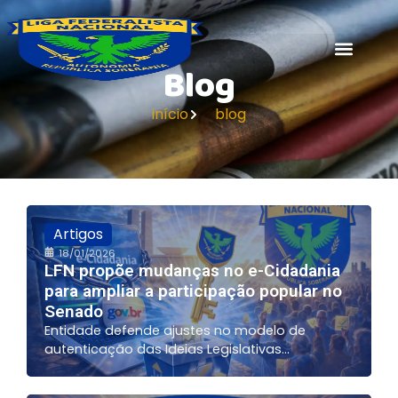
Blog
início
blog
Artigos
18/01/2026
LFN propõe mudanças no e-Cidadania
para ampliar a participação popular no
Senado
Entidade defende ajustes no modelo de
autenticação das Ideias Legislativas...