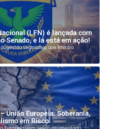
Nacional (LFN) é lançada com
no Senado, e lá está em ação!
 Sugestão Legislativa que limita a
– União Europeia: Soberania,
alismo em Risco
o Europeia vem sendo apresentado