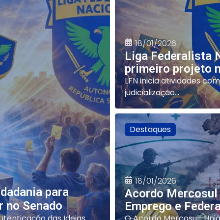
18/01/2026
Liga Federalista 
primeiro projeto 
LFN inicia atividades com
judicialização...
Destaques
18/01/2026
dadania para
Acordo Mercosul 
ar no Senado
Emprego e Feder
utenticação das Ideias
O Acordo Mercosul–Uniã