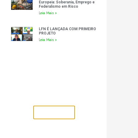
Europeia: Soberania, Emprego e
Federalismo em Risco
Leia Mais »
LFN É LANÇADA COM PRIMEIRO
PROJETO
Leia Mais »
Inscreva-se no Canal
Acompanhe as Ideias
Legislativas, análises e ações
da Liga Federalista Nacional
@ligafederalistanacional
Inscrever-se