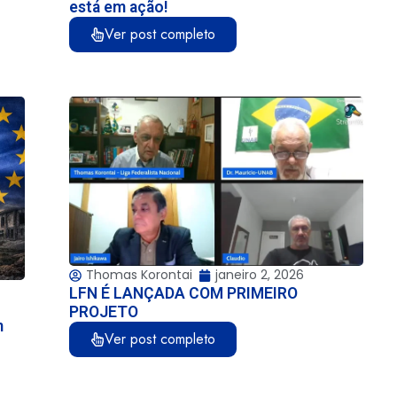
está em ação!
Ver post completo
Thomas Korontai
janeiro 2, 2026
LFN É LANÇADA COM PRIMEIRO
PROJETO
m
Ver post completo